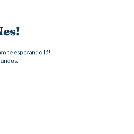
Nes!
m te esperando lá!
gundos.