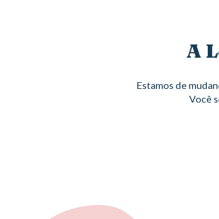
A L
Estamos de mudanç
Você s