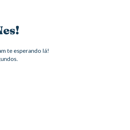
Nes!
m te esperando lá!
gundos.