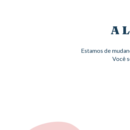
A L
Estamos de mudanç
Você s