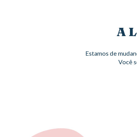
A L
Estamos de mudanç
Você s