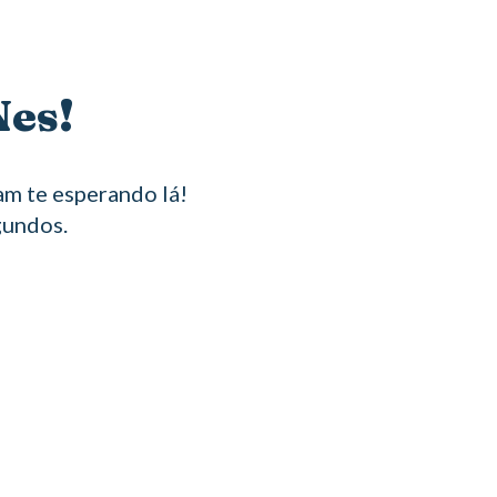
Nes!
m te esperando lá!
gundos.